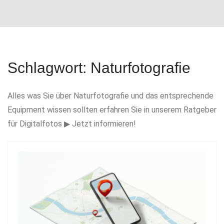
i
g
a
t
Schlagwort:
Naturfotografie
i
o
Alles was Sie über Naturfotografie und das entsprechende
n
Equipment wissen sollten erfahren Sie in unserem Ratgeber
für Digitalfotos ▶ Jetzt informieren!