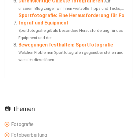
Durchsichtige Objekte fotografieren
Auf
unserem Blog zeigen wir Ihnen wertvolle Tipps und Tricks,...
Sportfotografie: Eine Herausforderung für Fo
tograf und Equipment
Sportfotografie gilt als besondere Herausforderung für das
Equipment und den...
Bewegungen festhalten: Sportfotografie
Welchen Problemen Sportfotografen gegenüber stehen und
wie sich diese lösen...
P
N
Previous
Next
Beitragsnavigation
r
e
📷 Themen
e
x
Fotografie
v
t
Fotobearbeitung