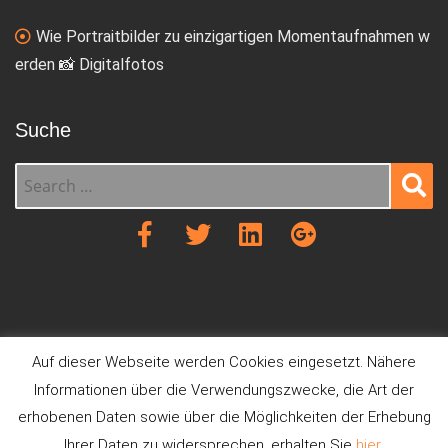
Wie Portraitbilder zu einzigartigen Momentaufnahmen w
erden 📸 Digitalfotos
Suche
Sear
ch
Auf dieser Webseite werden Cookies eingesetzt. Nähere
Informationen über die Verwendungszwecke, die Art der
erhobenen Daten sowie über die Möglichkeiten der Erhebung
Ihrer Daten zu widersprechen, erhalten Sie
hier
.
Digitalfotos entwickeln
Datenschutz
Impressum