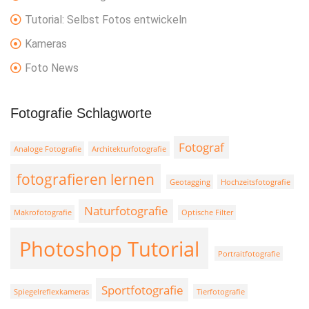
i
p
Tutorial: Selbst Fotos entwickeln
o
o
Kameras
u
s
s
t:
Foto News
p
o
Fotografie Schlagworte
s
Fotograf
Analoge Fotografie
Architekturfotografie
t:
fotografieren lernen
Geotagging
Hochzeitsfotografie
Naturfotografie
Makrofotografie
Optische Filter
Photoshop Tutorial
Portraitfotografie
Sportfotografie
Spiegelreflexkameras
Tierfotografie