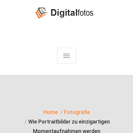
T
o
g
g
l
e
n
Home
Fotografie
a
Wie Portraitbilder zu einzigartigen
v
Momentaufnahmen werden