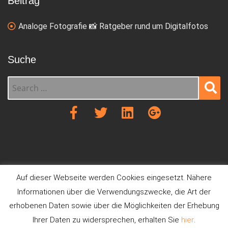
Beitrag
Analoge Fotografie 📸 Ratgeber rund um Digitalfotos
Suche
Sear
ch
Auf dieser Webseite werden Cookies eingesetzt. Nähere
Informationen über die Verwendungszwecke, die Art der
erhobenen Daten sowie über die Möglichkeiten der Erhebung
Ihrer Daten zu widersprechen, erhalten Sie
hier
.
Digitalfotos entwickeln
Datenschutz
Impressum