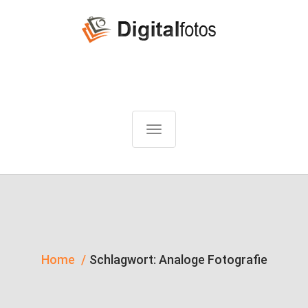
T
o
g
g
l
e
n
Home
Schlagwort:
Analoge Fotografie
a
v